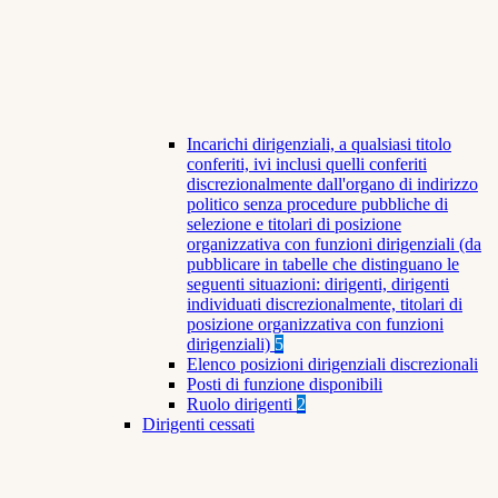
Incarichi dirigenziali, a qualsiasi titolo
conferiti, ivi inclusi quelli conferiti
discrezionalmente dall'organo di indirizzo
politico senza procedure pubbliche di
selezione e titolari di posizione
organizzativa con funzioni dirigenziali (da
pubblicare in tabelle che distinguano le
seguenti situazioni: dirigenti, dirigenti
individuati discrezionalmente, titolari di
posizione organizzativa con funzioni
dirigenziali)
5
Elenco posizioni dirigenziali discrezionali
Posti di funzione disponibili
Ruolo dirigenti
2
Dirigenti cessati