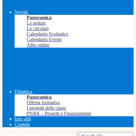
Novità
Panoramica
Le notizie
Le circolari
Calendario Scolastico
Calendario Eventi
Albo online
Didattica
Panoramica
Offerta formativa
I progetti delle classi
PNRR – Progetti e Finanziamenti
Info utili
Contatti
Campo di ricerca per le pagine del sito