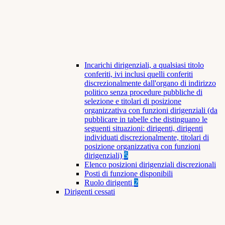
Incarichi dirigenziali, a qualsiasi titolo
conferiti, ivi inclusi quelli conferiti
discrezionalmente dall'organo di indirizzo
politico senza procedure pubbliche di
selezione e titolari di posizione
organizzativa con funzioni dirigenziali (da
pubblicare in tabelle che distinguano le
seguenti situazioni: dirigenti, dirigenti
individuati discrezionalmente, titolari di
posizione organizzativa con funzioni
dirigenziali)
5
Elenco posizioni dirigenziali discrezionali
Posti di funzione disponibili
Ruolo dirigenti
2
Dirigenti cessati