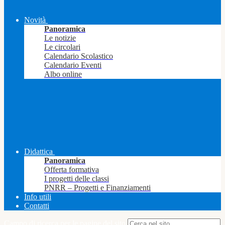
Novità
Panoramica
Le notizie
Le circolari
Calendario Scolastico
Calendario Eventi
Albo online
Didattica
Panoramica
Offerta formativa
I progetti delle classi
PNRR – Progetti e Finanziamenti
Info utili
Contatti
Campo di ricerca per le pagine del sito