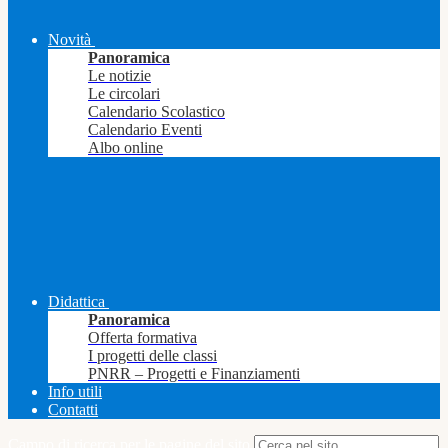
Novità
Panoramica
Le notizie
Le circolari
Calendario Scolastico
Calendario Eventi
Albo online
Didattica
Panoramica
Offerta formativa
I progetti delle classi
PNRR – Progetti e Finanziamenti
Info utili
Contatti
Campo di ricerca per le pagine del sito