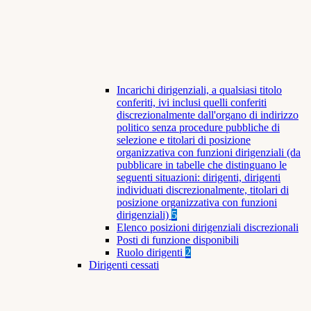
Incarichi dirigenziali, a qualsiasi titolo
conferiti, ivi inclusi quelli conferiti
discrezionalmente dall'organo di indirizzo
politico senza procedure pubbliche di
selezione e titolari di posizione
organizzativa con funzioni dirigenziali (da
pubblicare in tabelle che distinguano le
seguenti situazioni: dirigenti, dirigenti
individuati discrezionalmente, titolari di
posizione organizzativa con funzioni
dirigenziali)
5
Elenco posizioni dirigenziali discrezionali
Posti di funzione disponibili
Ruolo dirigenti
2
Dirigenti cessati