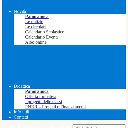
Novità
Panoramica
Le notizie
Le circolari
Calendario Scolastico
Calendario Eventi
Albo online
Didattica
Panoramica
Offerta formativa
I progetti delle classi
PNRR – Progetti e Finanziamenti
Info utili
Contatti
Campo di ricerca per le pagine del sito