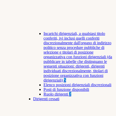
Incarichi dirigenziali, a qualsiasi titolo
conferiti, ivi inclusi quelli conferiti
discrezionalmente dall'organo di indirizzo
politico senza procedure pubbliche di
selezione e titolari di posizione
organizzativa con funzioni dirigenziali (da
pubblicare in tabelle che distinguano le
seguenti situazioni: dirigenti, dirigenti
individuati discrezionalmente, titolari di
posizione organizzativa con funzioni
dirigenziali)
5
Elenco posizioni dirigenziali discrezionali
Posti di funzione disponibili
Ruolo dirigenti
2
Dirigenti cessati