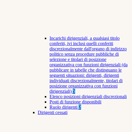
Incarichi dirigenziali, a qualsiasi titolo
conferiti, ivi inclusi quelli conferiti
discrezionalmente dall'organo di indirizzo
politico senza procedure pubbliche di
selezione e titolari di posizione
organizzativa con funzioni dirigenziali (da
pubblicare in tabelle che distinguano le
seguenti situazioni: dirigenti, dirigenti
individuati discrezionalmente, titolari di
posizione organizzativa con funzioni
dirigenziali)
5
Elenco posizioni dirigenziali discrezionali
Posti di funzione disponibili
Ruolo dirigenti
2
Dirigenti cessati