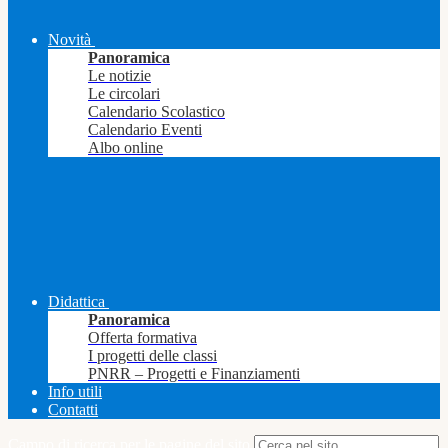
Novità
Panoramica
Le notizie
Le circolari
Calendario Scolastico
Calendario Eventi
Albo online
Didattica
Panoramica
Offerta formativa
I progetti delle classi
PNRR – Progetti e Finanziamenti
Info utili
Contatti
Campo di ricerca per le pagine del sito