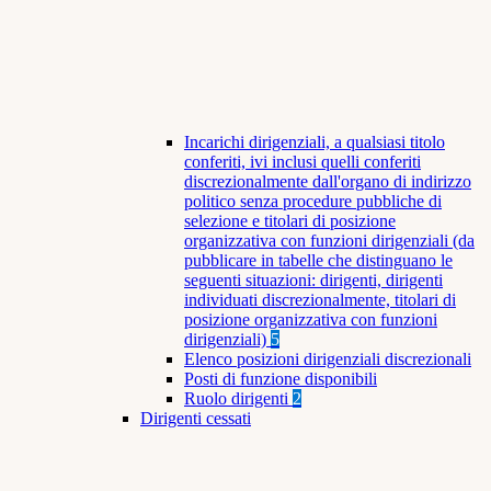
Incarichi dirigenziali, a qualsiasi titolo
conferiti, ivi inclusi quelli conferiti
discrezionalmente dall'organo di indirizzo
politico senza procedure pubbliche di
selezione e titolari di posizione
organizzativa con funzioni dirigenziali (da
pubblicare in tabelle che distinguano le
seguenti situazioni: dirigenti, dirigenti
individuati discrezionalmente, titolari di
posizione organizzativa con funzioni
dirigenziali)
5
Elenco posizioni dirigenziali discrezionali
Posti di funzione disponibili
Ruolo dirigenti
2
Dirigenti cessati