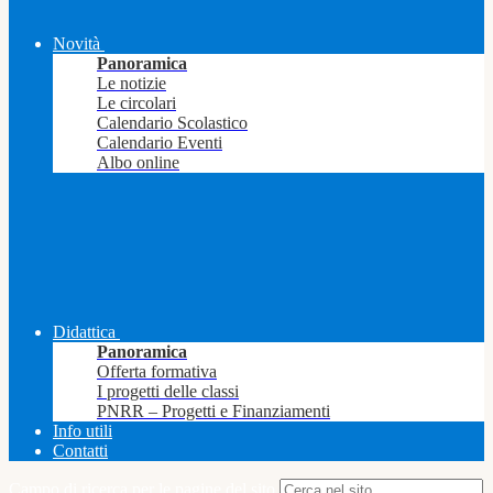
Novità
Panoramica
Le notizie
Le circolari
Calendario Scolastico
Calendario Eventi
Albo online
Didattica
Panoramica
Offerta formativa
I progetti delle classi
PNRR – Progetti e Finanziamenti
Info utili
Contatti
Campo di ricerca per le pagine del sito