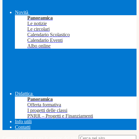
Novità
Panoramica
Le notizie
Le circolari
Calendario Scolastico
Calendario Eventi
Albo online
Didattica
Panoramica
Offerta formativa
I progetti delle classi
PNRR – Progetti e Finanziamenti
Info utili
Contatti
Campo di ricerca per le pagine del sito