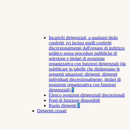
Incarichi dirigenziali, a qualsiasi titolo
conferiti, ivi inclusi quelli conferiti
discrezionalmente dall'organo di indirizzo
politico senza procedure pubbliche di
selezione e titolari di posizione
organizzativa con funzioni dirigenziali (da
pubblicare in tabelle che distinguano le
seguenti situazioni: dirigenti, dirigenti
individuati discrezionalmente, titolari di
posizione organizzativa con funzioni
dirigenziali)
5
Elenco posizioni dirigenziali discrezionali
Posti di funzione disponibili
Ruolo dirigenti
2
Dirigenti cessati