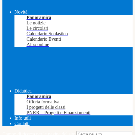
Novità
Panoramica
Le notizie
Le circolari
Calendario Scolastico
Calendario Eventi
Albo online
Didattica
Panoramica
Offerta formativa
I progetti delle classi
PNRR – Progetti e Finanziamenti
Info utili
Contatti
Campo di ricerca per le pagine del sito