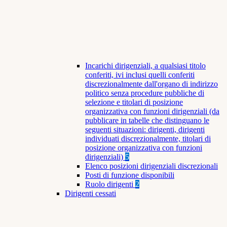
Incarichi dirigenziali, a qualsiasi titolo
conferiti, ivi inclusi quelli conferiti
discrezionalmente dall'organo di indirizzo
politico senza procedure pubbliche di
selezione e titolari di posizione
organizzativa con funzioni dirigenziali (da
pubblicare in tabelle che distinguano le
seguenti situazioni: dirigenti, dirigenti
individuati discrezionalmente, titolari di
posizione organizzativa con funzioni
dirigenziali)
5
Elenco posizioni dirigenziali discrezionali
Posti di funzione disponibili
Ruolo dirigenti
2
Dirigenti cessati