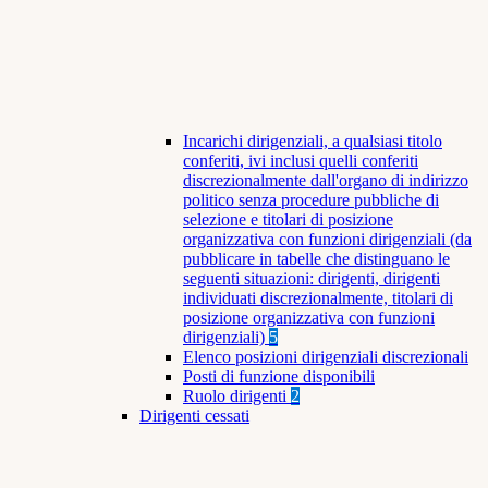
Incarichi dirigenziali, a qualsiasi titolo
conferiti, ivi inclusi quelli conferiti
discrezionalmente dall'organo di indirizzo
politico senza procedure pubbliche di
selezione e titolari di posizione
organizzativa con funzioni dirigenziali (da
pubblicare in tabelle che distinguano le
seguenti situazioni: dirigenti, dirigenti
individuati discrezionalmente, titolari di
posizione organizzativa con funzioni
dirigenziali)
5
Elenco posizioni dirigenziali discrezionali
Posti di funzione disponibili
Ruolo dirigenti
2
Dirigenti cessati