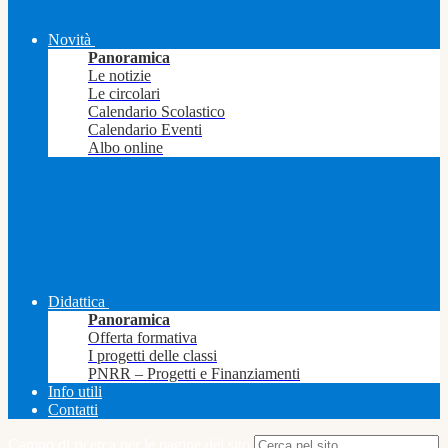
Novità
Panoramica
Le notizie
Le circolari
Calendario Scolastico
Calendario Eventi
Albo online
Didattica
Panoramica
Offerta formativa
I progetti delle classi
PNRR – Progetti e Finanziamenti
Info utili
Contatti
Campo di ricerca per le pagine del sito