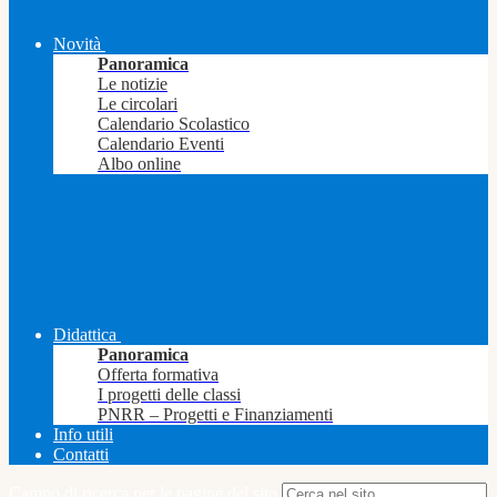
Novità
Panoramica
Le notizie
Le circolari
Calendario Scolastico
Calendario Eventi
Albo online
Didattica
Panoramica
Offerta formativa
I progetti delle classi
PNRR – Progetti e Finanziamenti
Info utili
Contatti
Campo di ricerca per le pagine del sito