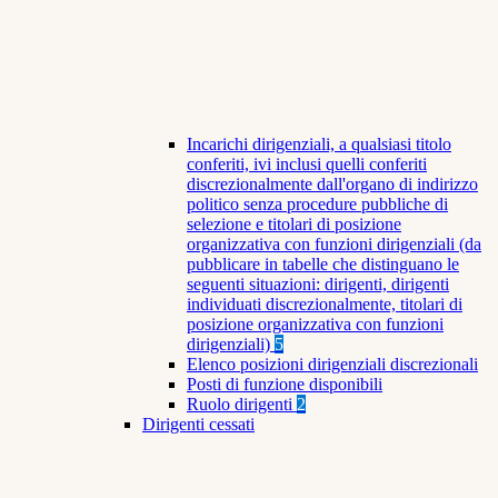
Incarichi dirigenziali, a qualsiasi titolo
conferiti, ivi inclusi quelli conferiti
discrezionalmente dall'organo di indirizzo
politico senza procedure pubbliche di
selezione e titolari di posizione
organizzativa con funzioni dirigenziali (da
pubblicare in tabelle che distinguano le
seguenti situazioni: dirigenti, dirigenti
individuati discrezionalmente, titolari di
posizione organizzativa con funzioni
dirigenziali)
5
Elenco posizioni dirigenziali discrezionali
Posti di funzione disponibili
Ruolo dirigenti
2
Dirigenti cessati