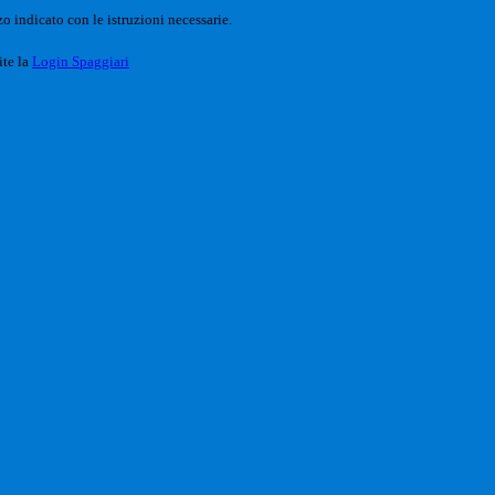
o indicato con le istruzioni necessarie.
ite la
Login Spaggiari