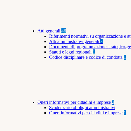
Atti generali
46
Riferimenti normativi su organizzazione e at
Atti amministrativi generali
3
Documenti di programmazione strategico-ge
Statuti e leggi regionali
1
Codice disciplinare e codice di condotta
1
Oneri informativi per cittadini e imprese
2
Scadenzario obblighi amministrativi
Oneri informativi per cittadini e imprese
1