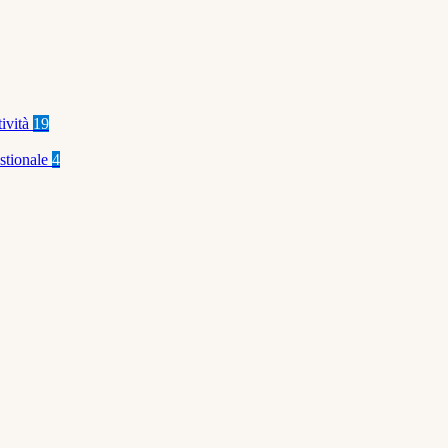
tività
19
stionale
4