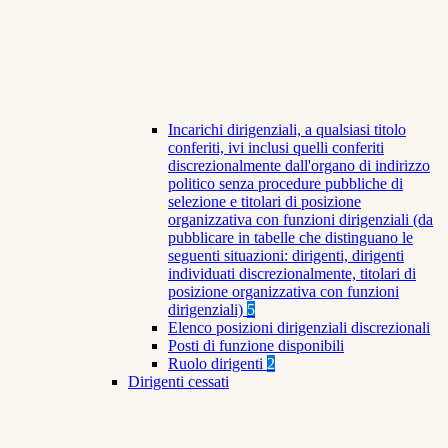
Incarichi dirigenziali, a qualsiasi titolo
conferiti, ivi inclusi quelli conferiti
discrezionalmente dall'organo di indirizzo
politico senza procedure pubbliche di
selezione e titolari di posizione
organizzativa con funzioni dirigenziali (da
pubblicare in tabelle che distinguano le
seguenti situazioni: dirigenti, dirigenti
individuati discrezionalmente, titolari di
posizione organizzativa con funzioni
dirigenziali)
5
Elenco posizioni dirigenziali discrezionali
Posti di funzione disponibili
Ruolo dirigenti
2
Dirigenti cessati