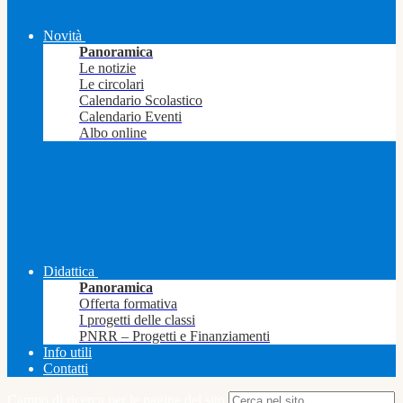
Novità
Panoramica
Le notizie
Le circolari
Calendario Scolastico
Calendario Eventi
Albo online
Didattica
Panoramica
Offerta formativa
I progetti delle classi
PNRR – Progetti e Finanziamenti
Info utili
Contatti
Campo di ricerca per le pagine del sito