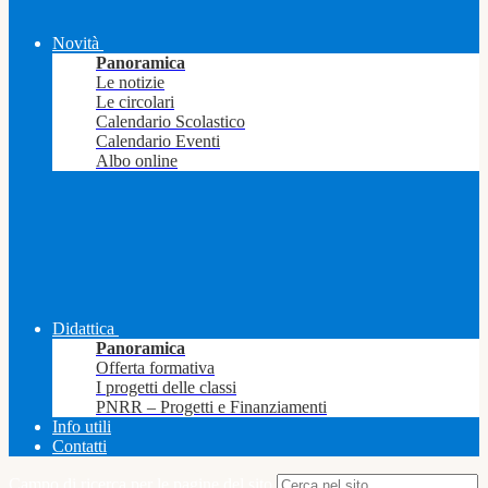
Novità
Panoramica
Le notizie
Le circolari
Calendario Scolastico
Calendario Eventi
Albo online
Didattica
Panoramica
Offerta formativa
I progetti delle classi
PNRR – Progetti e Finanziamenti
Info utili
Contatti
Campo di ricerca per le pagine del sito