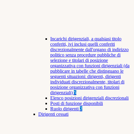
Incarichi dirigenziali, a qualsiasi titolo
conferiti, ivi inclusi quelli conferiti
discrezionalmente dall'organo di indirizzo
politico senza procedure pubbliche di
selezione e titolari di posizione
organizzativa con funzioni dirigenziali (da
pubblicare in tabelle che distinguano le
seguenti situazioni: dirigenti, dirigenti
individuati discrezionalmente, titolari di
posizione organizzativa con funzioni
dirigenziali)
5
Elenco posizioni dirigenziali discrezionali
Posti di funzione disponibili
Ruolo dirigenti
2
Dirigenti cessati