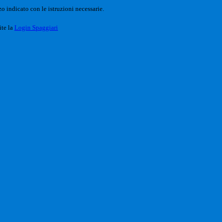
o indicato con le istruzioni necessarie.
ite la
Login Spaggiari