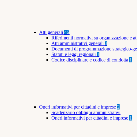
Atti generali
46
Riferimenti normativi su organizzazione e at
Atti amministrativi generali
3
Documenti di programmazione strategico-ge
Statuti e leggi regionali
1
Codice disciplinare e codice di condotta
1
Oneri informativi per cittadini e imprese
2
Scadenzario obblighi amministrativi
Oneri informativi per cittadini e imprese
1