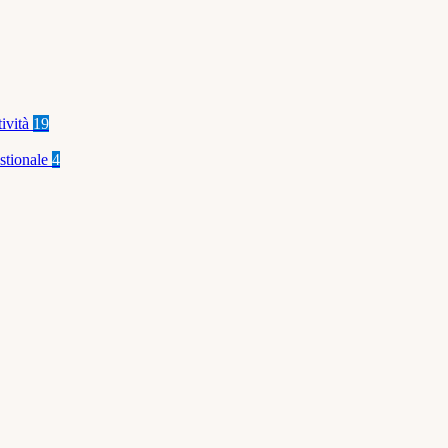
tività
19
stionale
4