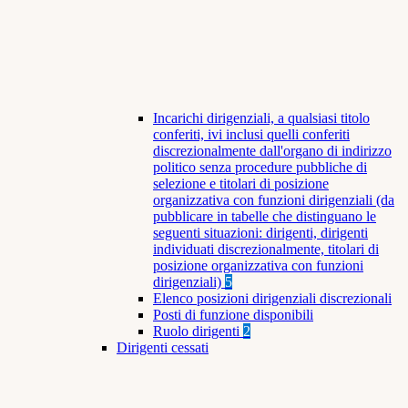
Incarichi dirigenziali, a qualsiasi titolo
conferiti, ivi inclusi quelli conferiti
discrezionalmente dall'organo di indirizzo
politico senza procedure pubbliche di
selezione e titolari di posizione
organizzativa con funzioni dirigenziali (da
pubblicare in tabelle che distinguano le
seguenti situazioni: dirigenti, dirigenti
individuati discrezionalmente, titolari di
posizione organizzativa con funzioni
dirigenziali)
5
Elenco posizioni dirigenziali discrezionali
Posti di funzione disponibili
Ruolo dirigenti
2
Dirigenti cessati