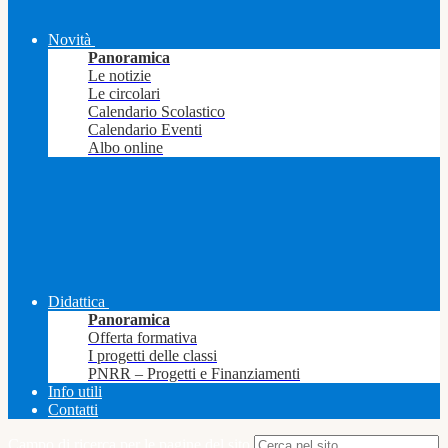
Novità
Panoramica
Le notizie
Le circolari
Calendario Scolastico
Calendario Eventi
Albo online
Didattica
Panoramica
Offerta formativa
I progetti delle classi
PNRR – Progetti e Finanziamenti
Info utili
Contatti
Campo di ricerca per le pagine del sito