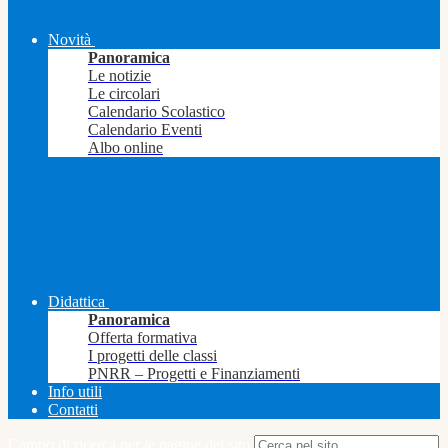
Novità
Panoramica
Le notizie
Le circolari
Calendario Scolastico
Calendario Eventi
Albo online
Didattica
Panoramica
Offerta formativa
I progetti delle classi
PNRR – Progetti e Finanziamenti
Info utili
Contatti
Campo di ricerca per le pagine del sito