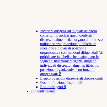
Incarichi dirigenziali, a qualsiasi titolo
conferiti, ivi inclusi quelli conferiti
discrezionalmente dall'organo di indirizzo
politico senza procedure pubbliche di
selezione e titolari di posizione
organizzativa con funzioni dirigenziali (da
pubblicare in tabelle che distinguano le
seguenti situazioni: dirigenti, dirigenti
individuati discrezionalmente, titolari di
posizione organizzativa con funzioni
dirigenziali)
5
Elenco posizioni dirigenziali discrezionali
Posti di funzione disponibili
Ruolo dirigenti
2
Dirigenti cessati