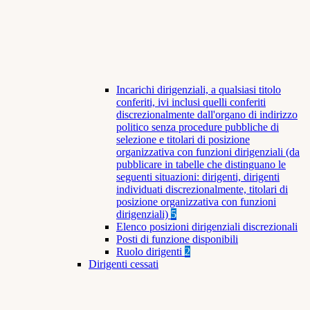
Incarichi dirigenziali, a qualsiasi titolo
conferiti, ivi inclusi quelli conferiti
discrezionalmente dall'organo di indirizzo
politico senza procedure pubbliche di
selezione e titolari di posizione
organizzativa con funzioni dirigenziali (da
pubblicare in tabelle che distinguano le
seguenti situazioni: dirigenti, dirigenti
individuati discrezionalmente, titolari di
posizione organizzativa con funzioni
dirigenziali)
5
Elenco posizioni dirigenziali discrezionali
Posti di funzione disponibili
Ruolo dirigenti
2
Dirigenti cessati