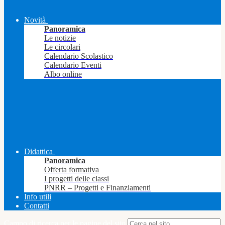
Novità
Panoramica
Le notizie
Le circolari
Calendario Scolastico
Calendario Eventi
Albo online
Didattica
Panoramica
Offerta formativa
I progetti delle classi
PNRR – Progetti e Finanziamenti
Info utili
Contatti
Campo di ricerca per le pagine del sito