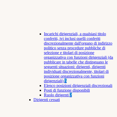
Incarichi dirigenziali, a qualsiasi titolo
conferiti, ivi inclusi quelli conferiti
discrezionalmente dall'organo di indirizzo
politico senza procedure pubbliche di
selezione e titolari di posizione
organizzativa con funzioni dirigenziali (da
pubblicare in tabelle che distinguano le
seguenti situazioni: dirigenti, dirigenti
individuati discrezionalmente, titolari di
posizione organizzativa con funzioni
dirigenziali)
5
Elenco posizioni dirigenziali discrezionali
Posti di funzione disponibili
Ruolo dirigenti
2
Dirigenti cessati