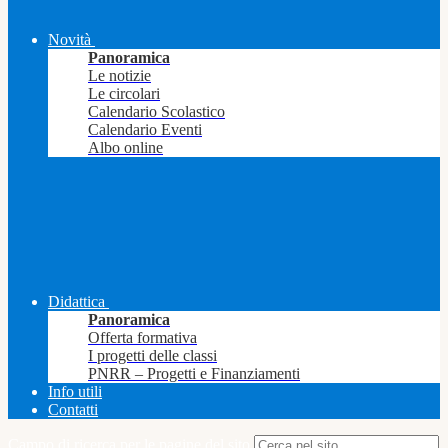
Novità
Panoramica
Le notizie
Le circolari
Calendario Scolastico
Calendario Eventi
Albo online
Didattica
Panoramica
Offerta formativa
I progetti delle classi
PNRR – Progetti e Finanziamenti
Info utili
Contatti
Campo di ricerca per le pagine del sito