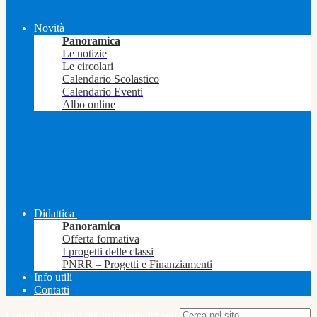
Novità
Panoramica
Le notizie
Le circolari
Calendario Scolastico
Calendario Eventi
Albo online
Didattica
Panoramica
Offerta formativa
I progetti delle classi
PNRR – Progetti e Finanziamenti
Info utili
Contatti
Campo di ricerca per le pagine del sito