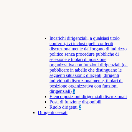
Incarichi dirigenziali, a qualsiasi titolo
conferiti, ivi inclusi quelli conferiti
discrezionalmente dall'organo di indirizzo
politico senza procedure pubbliche di
selezione e titolari di posizione
organizzativa con funzioni dirigenziali (da
pubblicare in tabelle che distinguano le
seguenti situazioni: dirigenti, dirigenti
individuati discrezionalmente, titolari di
posizione organizzativa con funzioni
dirigenziali)
5
Elenco posizioni dirigenziali discrezionali
Posti di funzione disponibili
Ruolo dirigenti
2
Dirigenti cessati