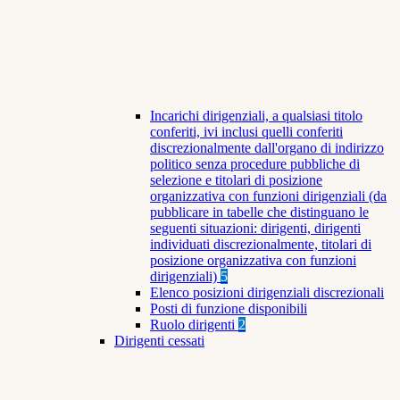
Incarichi dirigenziali, a qualsiasi titolo
conferiti, ivi inclusi quelli conferiti
discrezionalmente dall'organo di indirizzo
politico senza procedure pubbliche di
selezione e titolari di posizione
organizzativa con funzioni dirigenziali (da
pubblicare in tabelle che distinguano le
seguenti situazioni: dirigenti, dirigenti
individuati discrezionalmente, titolari di
posizione organizzativa con funzioni
dirigenziali)
5
Elenco posizioni dirigenziali discrezionali
Posti di funzione disponibili
Ruolo dirigenti
2
Dirigenti cessati