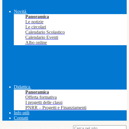
Novità
Panoramica
Le notizie
Le circolari
Calendario Scolastico
Calendario Eventi
Albo online
Didattica
Panoramica
Offerta formativa
I progetti delle classi
PNRR – Progetti e Finanziamenti
Info utili
Contatti
Campo di ricerca per le pagine del sito