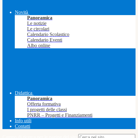
Novità
Panoramica
Le notizie
Le circolari
Calendario Scolastico
Calendario Eventi
Albo online
Didattica
Panoramica
Offerta formativa
I progetti delle classi
PNRR – Progetti e Finanziamenti
Info utili
Contatti
Campo di ricerca per le pagine del sito