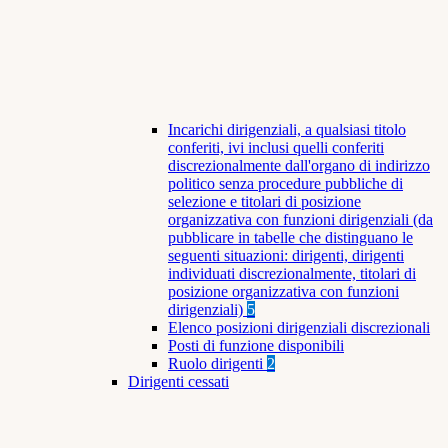
Incarichi dirigenziali, a qualsiasi titolo
conferiti, ivi inclusi quelli conferiti
discrezionalmente dall'organo di indirizzo
politico senza procedure pubbliche di
selezione e titolari di posizione
organizzativa con funzioni dirigenziali (da
pubblicare in tabelle che distinguano le
seguenti situazioni: dirigenti, dirigenti
individuati discrezionalmente, titolari di
posizione organizzativa con funzioni
dirigenziali)
5
Elenco posizioni dirigenziali discrezionali
Posti di funzione disponibili
Ruolo dirigenti
2
Dirigenti cessati