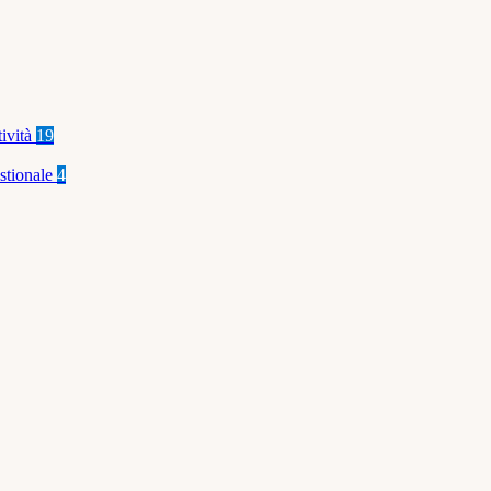
tività
19
stionale
4