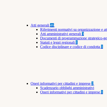
Atti generali
46
Riferimenti normativi su organizzazione e at
Atti amministrativi generali
3
Documenti di programmazione strategico-ge
Statuti e leggi regionali
1
Codice disciplinare e codice di condotta
1
Oneri informativi per cittadini e imprese
2
Scadenzario obblighi amministrativi
Oneri informativi per cittadini e imprese
1