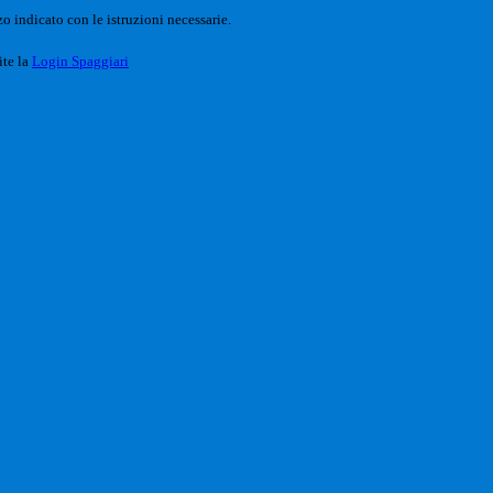
o indicato con le istruzioni necessarie.
ite la
Login Spaggiari