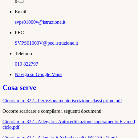
8-13
Email
svps01000v@istruzione.it
PEC
SVPS01000V@pec.istruzione.it
Telefono
019 822797
Naviga su Google Maps
Cosa serve
Circolare n. 322 - Perfezionamento iscrizione classi prime.pdf
Occorre scaricare e compilare i seguenti documenti:
Circolare n. 322 - Allegato - Autocertifcazione superamento Esame I
ciclo.pdf
Circolare n. 322 - Allegato B Scheda scelta IRC 26_27.pdf