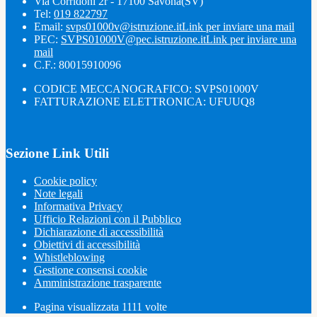
Via Corridoni 2r - 17100 Savona(SV)
Tel:
019 822797
Email:
svps01000v@istruzione.it
Link per inviare una mail
PEC:
SVPS01000V@pec.istruzione.it
Link per inviare una
mail
C.F.: 80015910096
CODICE MECCANOGRAFICO: SVPS01000V
FATTURAZIONE ELETTRONICA: UFUUQ8
Sezione Link Utili
Cookie policy
Note legali
Informativa Privacy
Ufficio Relazioni con il Pubblico
Dichiarazione di accessibilità
Obiettivi di accessibilità
Whistleblowing
Gestione consensi cookie
Amministrazione trasparente
Pagina visualizzata
1111
volte