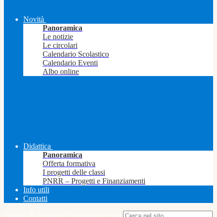
Novità
Panoramica
Le notizie
Le circolari
Calendario Scolastico
Calendario Eventi
Albo online
Didattica
Panoramica
Offerta formativa
I progetti delle classi
PNRR – Progetti e Finanziamenti
Info utili
Contatti
Campo di ricerca per le pagine del sito