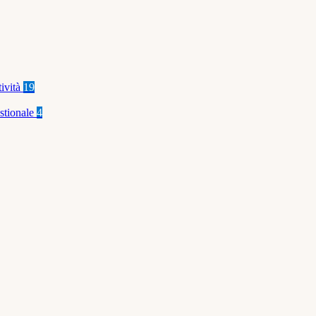
tività
19
stionale
4