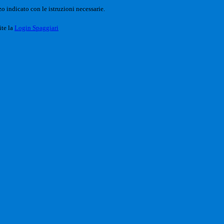
o indicato con le istruzioni necessarie.
ite la
Login Spaggiari