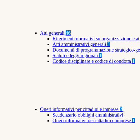
Atti generali
46
Riferimenti normativi su organizzazione e at
Atti amministrativi generali
3
Documenti di programmazione strategico-ge
Statuti e leggi regionali
1
Codice disciplinare e codice di condotta
1
Oneri informativi per cittadini e imprese
2
Scadenzario obblighi amministrativi
Oneri informativi per cittadini e imprese
1