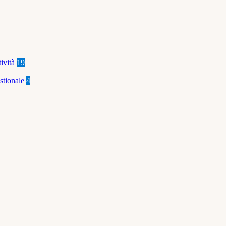
tività
19
stionale
4