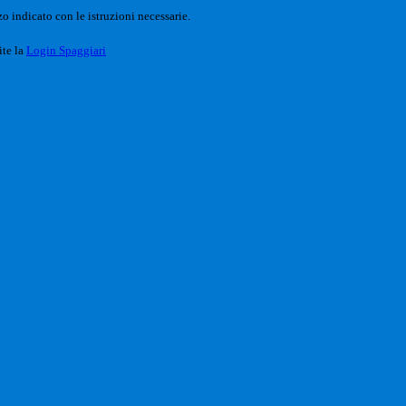
o indicato con le istruzioni necessarie.
ite la
Login Spaggiari