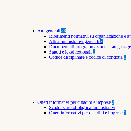
Atti generali
46
Riferimenti normativi su organizzazione e at
Atti amministrativi generali
3
Documenti di programmazione strategico-ge
Statuti e leggi regionali
1
Codice disciplinare e codice di condotta
1
Oneri informativi per cittadini e imprese
2
Scadenzario obblighi amministrativi
Oneri informativi per cittadini e imprese
1