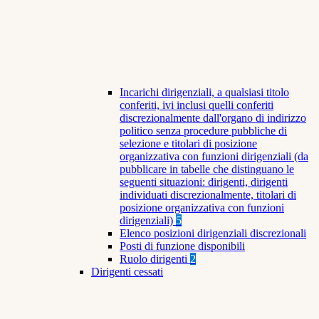
Incarichi dirigenziali, a qualsiasi titolo
conferiti, ivi inclusi quelli conferiti
discrezionalmente dall'organo di indirizzo
politico senza procedure pubbliche di
selezione e titolari di posizione
organizzativa con funzioni dirigenziali (da
pubblicare in tabelle che distinguano le
seguenti situazioni: dirigenti, dirigenti
individuati discrezionalmente, titolari di
posizione organizzativa con funzioni
dirigenziali)
5
Elenco posizioni dirigenziali discrezionali
Posti di funzione disponibili
Ruolo dirigenti
2
Dirigenti cessati