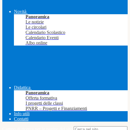
Novità
Panoramica
Le notizie
Le circolari
Calendario Scolastico
Calendario Eventi
Albo online
Didattica
Panoramica
Offerta formativa
I progetti delle classi
PNRR – Progetti e Finanziamenti
Info utili
Contatti
Campo di ricerca per le pagine del sito