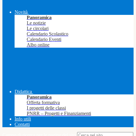
Novità
Panoramica
Le notizie
Le circolari
Calendario Scolastico
Calendario Eventi
Albo online
Didattica
Panoramica
Offerta formativa
I progetti delle classi
PNRR – Progetti e Finanziamenti
Info utili
Contatti
Campo di ricerca per le pagine del sito