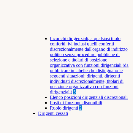
Incarichi dirigenziali, a qualsiasi titolo
conferiti, ivi inclusi quelli conferiti
discrezionalmente dall'organo di indirizzo
politico senza procedure pubbliche di
selezione e titolari di posizione
organizzativa con funzioni dirigenziali (da
pubblicare in tabelle che distinguano le
seguenti situazioni: dirigenti, dirigenti
individuati discrezionalmente, titolari di
posizione organizzativa con funzioni
dirigenziali)
5
Elenco posizioni dirigenziali discrezionali
Posti di funzione disponibili
Ruolo dirigenti
2
Dirigenti cessati