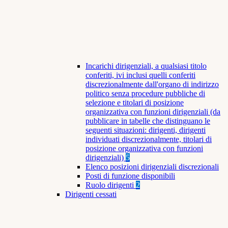
Incarichi dirigenziali, a qualsiasi titolo
conferiti, ivi inclusi quelli conferiti
discrezionalmente dall'organo di indirizzo
politico senza procedure pubbliche di
selezione e titolari di posizione
organizzativa con funzioni dirigenziali (da
pubblicare in tabelle che distinguano le
seguenti situazioni: dirigenti, dirigenti
individuati discrezionalmente, titolari di
posizione organizzativa con funzioni
dirigenziali)
5
Elenco posizioni dirigenziali discrezionali
Posti di funzione disponibili
Ruolo dirigenti
2
Dirigenti cessati