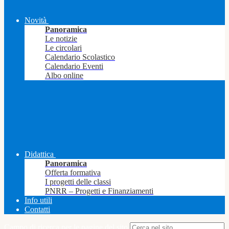
Novità
Panoramica
Le notizie
Le circolari
Calendario Scolastico
Calendario Eventi
Albo online
Didattica
Panoramica
Offerta formativa
I progetti delle classi
PNRR – Progetti e Finanziamenti
Info utili
Contatti
Campo di ricerca per le pagine del sito