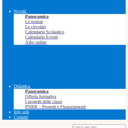
Novità
Panoramica
Le notizie
Le circolari
Calendario Scolastico
Calendario Eventi
Albo online
Didattica
Panoramica
Offerta formativa
I progetti delle classi
PNRR – Progetti e Finanziamenti
Info utili
Contatti
Campo di ricerca per le pagine del sito