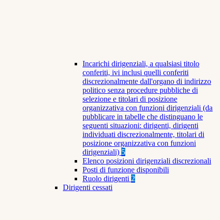
Incarichi dirigenziali, a qualsiasi titolo
conferiti, ivi inclusi quelli conferiti
discrezionalmente dall'organo di indirizzo
politico senza procedure pubbliche di
selezione e titolari di posizione
organizzativa con funzioni dirigenziali (da
pubblicare in tabelle che distinguano le
seguenti situazioni: dirigenti, dirigenti
individuati discrezionalmente, titolari di
posizione organizzativa con funzioni
dirigenziali)
5
Elenco posizioni dirigenziali discrezionali
Posti di funzione disponibili
Ruolo dirigenti
2
Dirigenti cessati