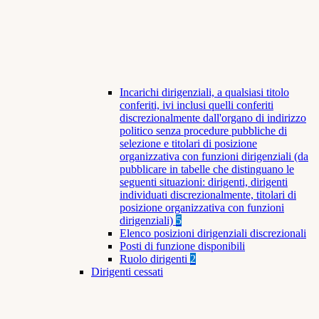
Incarichi dirigenziali, a qualsiasi titolo
conferiti, ivi inclusi quelli conferiti
discrezionalmente dall'organo di indirizzo
politico senza procedure pubbliche di
selezione e titolari di posizione
organizzativa con funzioni dirigenziali (da
pubblicare in tabelle che distinguano le
seguenti situazioni: dirigenti, dirigenti
individuati discrezionalmente, titolari di
posizione organizzativa con funzioni
dirigenziali)
5
Elenco posizioni dirigenziali discrezionali
Posti di funzione disponibili
Ruolo dirigenti
2
Dirigenti cessati