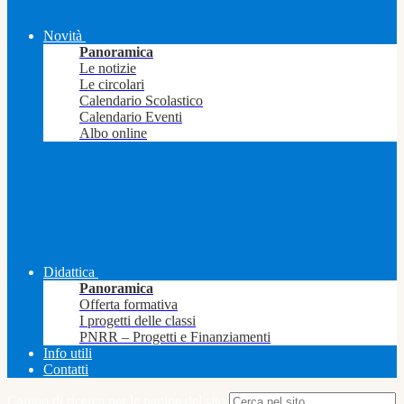
Novità
Panoramica
Le notizie
Le circolari
Calendario Scolastico
Calendario Eventi
Albo online
Didattica
Panoramica
Offerta formativa
I progetti delle classi
PNRR – Progetti e Finanziamenti
Info utili
Contatti
Campo di ricerca per le pagine del sito