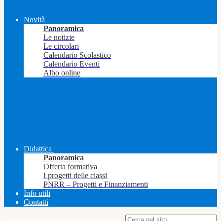
Novità
Panoramica
Le notizie
Le circolari
Calendario Scolastico
Calendario Eventi
Albo online
Didattica
Panoramica
Offerta formativa
I progetti delle classi
PNRR – Progetti e Finanziamenti
Info utili
Contatti
Campo di ricerca per le pagine del sito