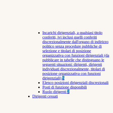
Incarichi dirigenziali, a qualsiasi titolo
conferiti, ivi inclusi quelli conferiti
discrezionalmente dall'organo di indirizzo
politico senza procedure pubbliche di
selezione e titolari di posizione
organizzativa con funzioni dirigenziali (da
pubblicare in tabelle che distinguano le
seguenti situazioni: dirigenti, dirigenti
individuati discrezionalmente, titolari di
posizione organizzativa con funzioni
dirigenziali)
5
Elenco posizioni dirigenziali discrezionali
Posti di funzione disponibili
Ruolo dirigenti
2
Dirigenti cessati