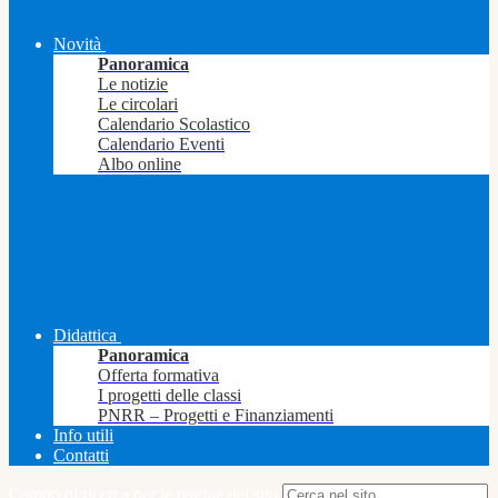
Novità
Panoramica
Le notizie
Le circolari
Calendario Scolastico
Calendario Eventi
Albo online
Didattica
Panoramica
Offerta formativa
I progetti delle classi
PNRR – Progetti e Finanziamenti
Info utili
Contatti
Campo di ricerca per le pagine del sito