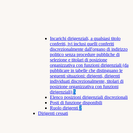
Incarichi dirigenziali, a qualsiasi titolo
conferiti, ivi inclusi quelli conferiti
discrezionalmente dall'organo di indirizzo
politico senza procedure pubbliche di
selezione e titolari di posizione
organizzativa con funzioni dirigenziali (da
pubblicare in tabelle che distinguano le
seguenti situazioni: dirigenti, dirigenti
individuati discrezionalmente, titolari di
posizione organizzativa con funzioni
dirigenziali)
5
Elenco posizioni dirigenziali discrezionali
Posti di funzione disponibili
Ruolo dirigenti
2
Dirigenti cessati